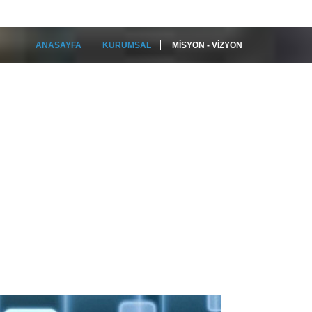
ANASAYFA
KURUMSAL
MISYON - VIZYON