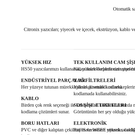
Otomatik sa
Citronix yazıcıları; yiyecek ve içecek, ekstrüzyon, kablo ve 
YÜKSEK HIZ
TEK KULLANIM CAM ŞİŞ
HS50 yazıcılarımızı kullanarak, yüksek hızlarda cam şişeler
Kalıcı mürekkeplerimizi uzun ömü
ENDÜSTRİYEL PARÇALAR
YAĞ FİLTRELERİ
Her yüzeye tutunan mürekkeplerle güvenlik kodlama
Yüksek kontrastlı mürekkeplerimiz
kodlamada kullanabilirsiniz.
KABLO
Birden çok renk seçeneği ile kablo ve tel kodlamalarınızda 
SOS ŞİŞE ETIKETLERI
kodlama çözümleri sunar.
Görüntünün her şey olduğu yüksek
BORU HATLARI
ELEKTRONİK
PVC ve diğer kalıptan çekilmiş malzemelere yüksek sıcaklı
RoHS ve WEEE uyumlu, özellikle 