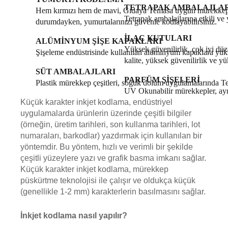
TETRAPAK AMBALAJLA
Hem kırmızı hem de mavi, Gıdaya Temasa uygun mürekkepler
Tetrapak ambalajlarına etkili ve
durumdayken, yumurtalarınızı güvenle kodlayabilirsiniz.
İLAÇ KUTULARI
ALÜMİNYUM ŞİŞE KAPAKLARI
Yüksek güvenilirlik, çok iyi dü
Şişeleme endüstrisinde kullanılan alüminyum kapaklara yük
kalite, yüksek güvenilirlik ve yük
SÜT AMBALAJLARI
PARFÜM ŞİŞELERİ
Plastik mürekkep çeşitleri, soğuk dolum uygulamalarında Tetr
UV Okunabilir mürekkepler, ayr
Küçük karakter inkjet kodlama, endüstriyel
uygulamalarda ürünlerin üzerinde çeşitli bilgiler
(örneğin, üretim tarihleri, son kullanma tarihleri, lot
numaraları, barkodlar) yazdırmak için kullanılan bir
yöntemdir. Bu yöntem, hızlı ve verimli bir şekilde
çeşitli yüzeylere yazı ve grafik basma imkanı sağlar.
Küçük karakter inkjet kodlama, mürekkep
püskürtme teknolojisi ile çalışır ve oldukça küçük
(genellikle 1-2 mm) karakterlerin basılmasını sağlar.
İnkjet kodlama nasıl yapılır?