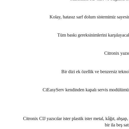
Kolay, hatasız sarf dolum sistemimiz sayesin
Tüm baskı gereksinimlerini karşılayacak 
Citronix yazıc
Bir dizi ek özellik ve benzersiz teknolo
CiEasyServ kendinden kapalı servis modülümüz v
Citronix CIJ yazıcılar ister plastik ister metal, kâğıt, ah
bir ila beş sa