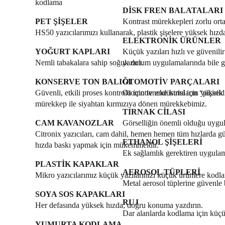
kodlama
DİSK FREN BALATALARI
PET ŞİŞELER
Kontrast mürekkepleri zorlu ort
HS50 yazıcılarımızı kullanarak, plastik şişelere yüksek hız
ELEKTRONİK ÜRÜNLER
YOĞURT KAPLARI
Küçük yazıları hızlı ve güvenili
Nemli tabakalara sahip soğuk dolum uygulamalarında bile 
yazıcı.
KONSERVE TON BALIĞI
OTOMOTİV PARÇALARI
Güvenli, etkili proses kontrolü için teneke kutuların “pişiril
Otomotiv endüstrisi için yüksek 
mürekkep ile siyahtan kırmızıya dönen mürekkebimiz.
TIRNAK CİLASI
CAM KAVANOZLAR
Görselliğin önemli olduğu uygula
Citronix yazıcıları, cam dahil, hemen hemen tüm hızlarda gü
ETHANOL ŞİŞELERİ
hızda baskı yapmak için mükemmeldir.
Ek sağlamlık gerektiren uygulam
PLASTİK KAPAKLAR
AEROSOL TÜPLERİ
Mikro yazıcılarımız küçük yazılarınızı küçük ürünlere kodla
Metal aerosol tüplerine güvenle b
SOYA SOS KAPAKLARI
RUJ
Her defasında yüksek hızda, doğru konuma yazdırın.
Dar alanlarda kodlama için küçü
YUMURTA KODLAMA